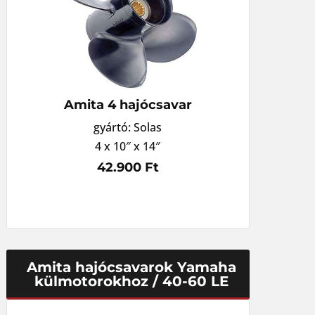
Amita 4 hajócsavar
gyártó: Solas
4 x 10″ x 14″
42.900 Ft
Amita hajócsavarok Yamaha
külmotorokhoz / 40-60 LE