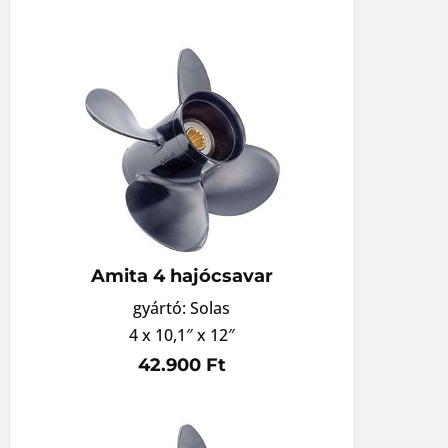
Amita 4 hajócsavar
gyártó: Solas
4 x 10,1″ x 12″
42.900 Ft