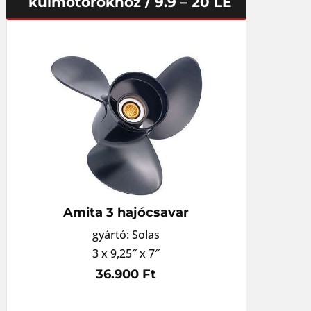
külmotorokhoz / 9.9 – 20 LE
Amita 3 hajócsavar
gyártó: Solas
3 x 9,25″ x 7″
36.900 Ft