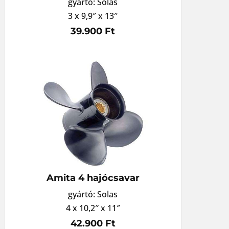
gyártó: Solas
3 x 9,9″ x 13″
39.900 Ft
Amita 4 hajócsavar
gyártó: Solas
4 x 10,2″ x 11″
42.900 Ft