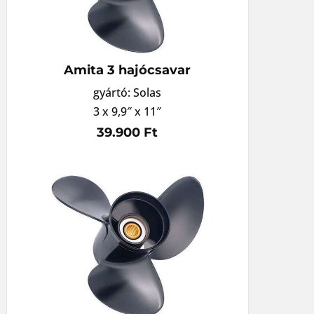
Amita 3 hajócsavar
gyártó: Solas
3 x 9,9″ x 11″
39.900 Ft