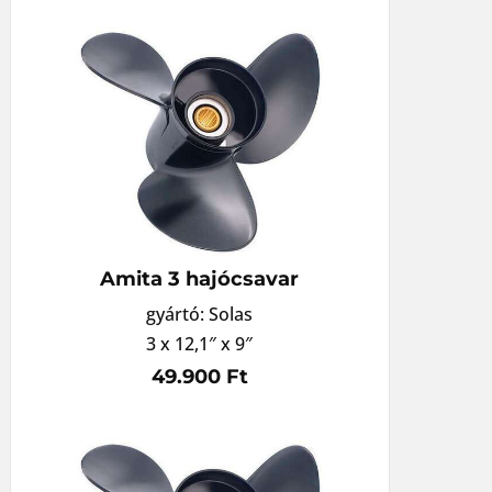
Amita 3 hajócsavar
gyártó: Solas
3 x 12,1″ x 9″
49.900 Ft