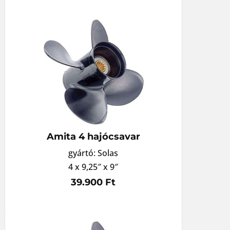
Amita 4 hajócsavar
gyártó: Solas
4 x 9,25″ x 9″
39.900 Ft