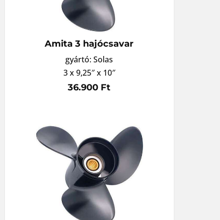
Amita 3 hajócsavar
gyártó: Solas
3 x 9,25″ x 10″
36.900 Ft