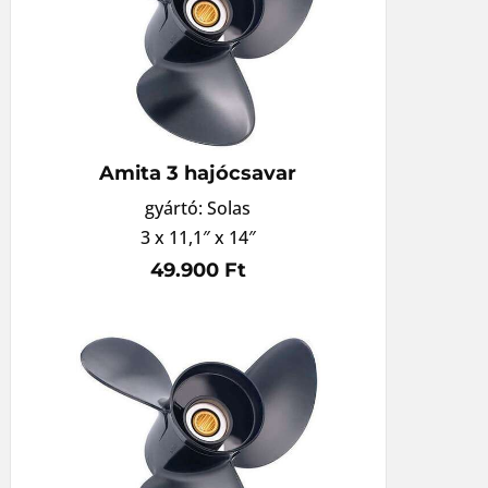
Amita 3 hajócsavar
gyártó: Solas
3 x 11,1″ x 14″
49.900 Ft