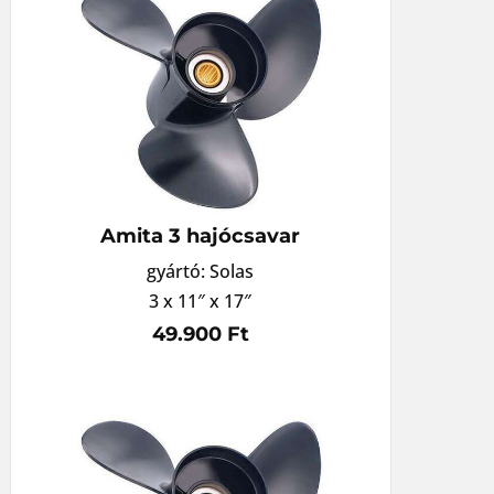
Amita 3 hajócsavar
gyártó: Solas
3 x 11″ x 17″
49.900 Ft