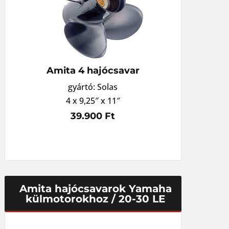
Amita 4 hajócsavar
gyártó: Solas
4 x 9,25″ x 11″
39.900 Ft
Amita hajócsavarok Yamaha
külmotorokhoz / 20-30 LE