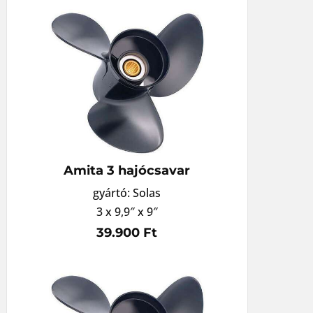
Amita 3 hajócsavar
gyártó: Solas
3 x 9,9″ x 9″
39.900 Ft