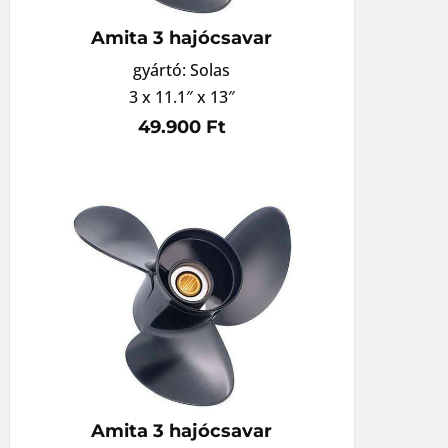
Amita 3 hajócsavar
gyártó: Solas
3 x 11.1″ x 13″
49.900 Ft
Amita 3 hajócsavar