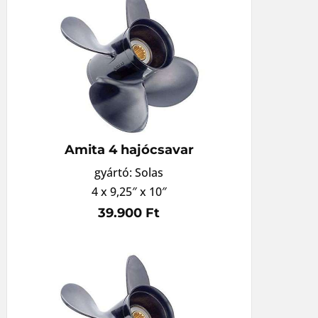
Amita 4 hajócsavar
gyártó: Solas
4 x 9,25″ x 10″
39.900 Ft