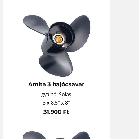
Amita 3 hajócsavar
gyártó: Solas
3 x 8,5″ x 8″
31.900 Ft