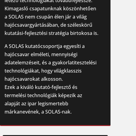
létező technológiákat továbbfejlessze.
Kimagasló csapatunknak köszönhetően
a SOLAS nem csupán élen jár a világ
hajócsavargyártásában, de széleskörű
kutatási-fejlesztési stratégia birtokosa is.
A SOLAS kutatócsoportja egyesíti a
hajócsavar elméleti, mennyiségi
adatelemzéseit, és a gyakorlatitesztelési
technológiákat, hogy világklasszis
hajócsavarokat alkosson.
Ezek a kiváló kutató-fejlesztő és
termelési technológiák képezik az
alapját az ipar legismertebb
márkanevének, a SOLAS-nak.