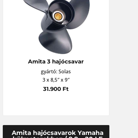
Amita 3 hajócsavar
gyártó: Solas
3 x 8,5″ x 9″
31.900 Ft
Amita hajócsavarok Yamaha