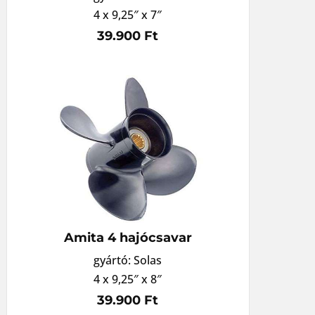
4 x 9,25″ x 7″
39.900 Ft
Amita 4 hajócsavar
gyártó: Solas
4 x 9,25″ x 8″
39.900 Ft