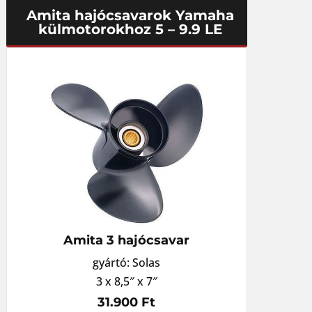
Amita hajócsavarok Yamaha
külmotorokhoz 5 – 9.9 LE
Amita 3 hajócsavar
gyártó: Solas
3 x 8,5″ x 7″
31.900 Ft