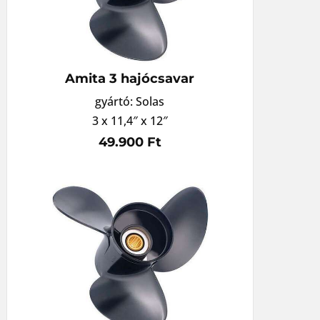
Amita 3 hajócsavar
gyártó: Solas
3 x 11,4″ x 12″
49.900 Ft