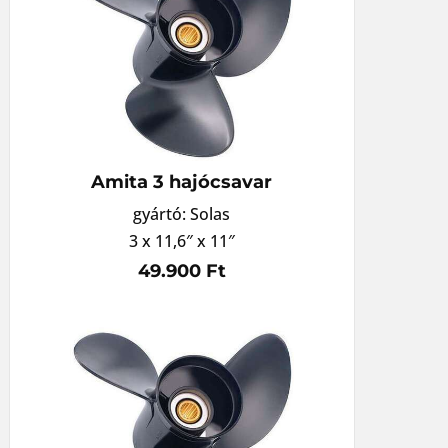
Amita 3 hajócsavar
gyártó: Solas
3 x 11,6″ x 11″
49.900 Ft