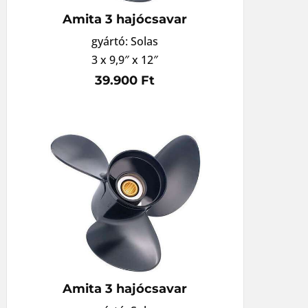
Amita 3 hajócsavar
gyártó: Solas
3 x 9,9″ x 12″
39.900 Ft
Amita 3 hajócsavar