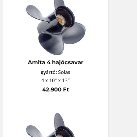
Amita 4 hajócsavar
gyártó: Solas
4 x 10″ x 13″
42.900 Ft