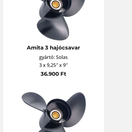
Amita 3 hajócsavar
gyártó: Solas
3 x 9,25″ x 9″
36.900 Ft