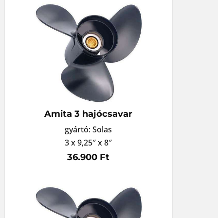
Amita 3 hajócsavar
gyártó: Solas
3 x 9,25″ x 8″
36.900 Ft