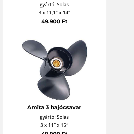
gyártó: Solas
3 x 11,1″ x 14″
49.900 Ft
Amita 3 hajócsavar
gyártó: Solas
3 x 11″ x 15″
49.900 Ft