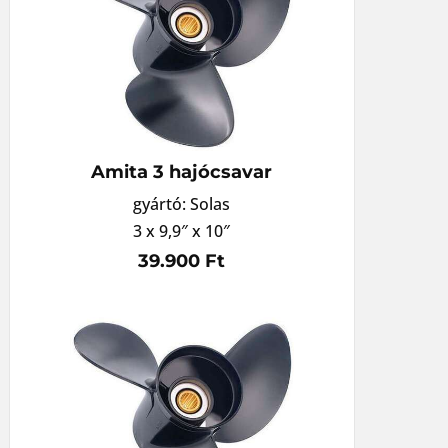
Amita 3 hajócsavar
gyártó: Solas
3 x 9,9″ x 10″
39.900 Ft