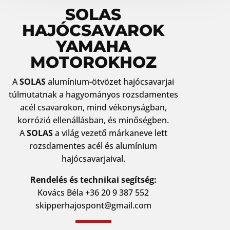
SOLAS
HAJÓCSAVAROK
YAMAHA
MOTOROKHOZ
A
SOLAS
alumínium-ötvözet hajócsavarjai
túlmutatnak a hagyományos rozsdamentes
acél csavarokon, mind vékonyságban,
korrózió ellenállásban, és minőségben.
A
SOLAS
a világ vezető márkaneve lett
rozsdamentes acél és alumínium
hajócsavarjaival.
Rendelés és technikai segítség:
Kovács Béla +36 20 9 387 552
skipperhajospont@gmail.com