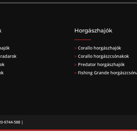
k
Horgászhajók
hajók
>
Corallo horgászhajók
lradarok
>
Corallo horgászcsónakok
ok
>
Predator horgászhajók
ok
>
Fishing Grande horgászcsón
20-9744-588 |