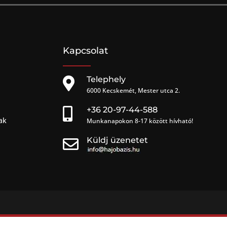
Kapcsolat
Telephely

6000 Kecskemét, Mester utca 2.
+36 20-97-44-588

ak
Munkanapokon 8-17 között hívható!
Küldj üzenetet
