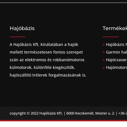
Hajóbázis
Terméke
A Hajóbázis Kft. kínálatában a hajók
>
Hajóbázis 
mellett természetesen fontos szerepet
>
Garmin ha
szán az elektromos és robbanómotoros
>
Hajócsavar
külmotorok, különféle kiegészítők,
>
Hajómotor
hajószállító trélerek forgalmazásának is.
copyright © 2022
Hajóbázis Kft. | 6000 Kecskemét, Mester u. 2. | +36-